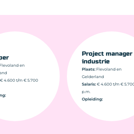
Project manager
er
industrie
evoland en
Plaats:
Flevoland en
d
Gelderland
4.600 t/m € 5.700
Salaris:
€ 4.600 t/m € 5.700
p.m.
:
Opleiding: