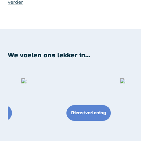
verder
We voelen ons lekker in...
tief
Dienstverlening