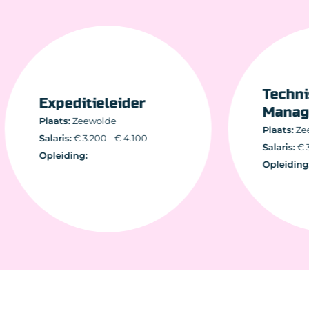
Tech
Expeditieleider
Mana
Plaats:
Zeewolde
Plaats:
Salaris:
€ 3.200 - € 4.100
Salaris:
Opleiding:
Opleidi