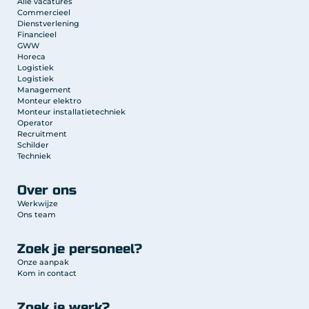
Alle vacatures
Commercieel
Dienstverlening
Financieel
GWW
Horeca
Logistiek
Logistiek
Management
Monteur elektro
Monteur installatietechniek
Operator
Recruitment
Schilder
Techniek
Over ons
Werkwijze
Ons team
Zoek je personeel?
Onze aanpak
Kom in contact
Zoek je werk?