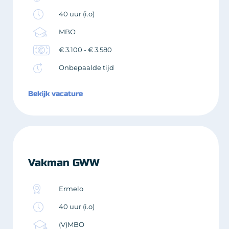
40 uur (i.o)
MBO
€ 3.100 - € 3.580
Onbepaalde tijd
Bekijk vacature
Vakman GWW
Ermelo
40 uur (i.o)
(V)MBO