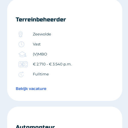
Terreinbeheerder
Zeewolde
Vast
(V)MBO
€ 2.710 - € 3.540 p.m.
Fulltime
Bekijk vacature
Automonteur