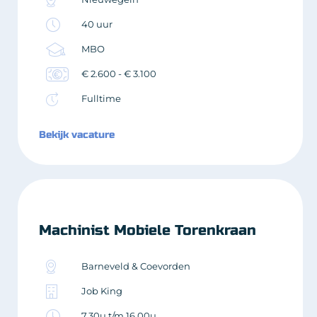
40 uur
MBO
€ 2.600 - € 3.100
Fulltime
Bekijk vacature
Machinist Mobiele Torenkraan
Barneveld & Coevorden
Job King
7.30u t/m 16.00u