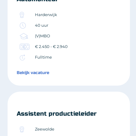
Harderwijk
40 uur
(V)MBO
€ 2.450 - € 2.940
Fulltime
Bekijk vacature
Assistent productieleider
Zeewolde