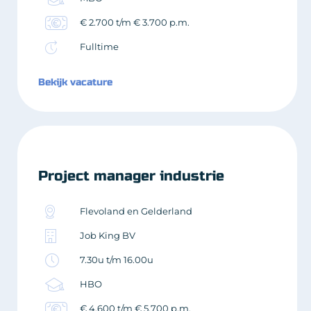
€ 2.700 t/m € 3.700 p.m.
Fulltime
Bekijk vacature
Project manager industrie
Flevoland en Gelderland
Job King BV
7.30u t/m 16.00u
HBO
€ 4.600 t/m € 5.700 p.m.