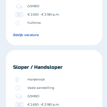
(V)MBO
€ 2.650 - € 3.180 p.m.
Fulltime
Bekijk vacature
Sloper / Handsloper
Harderwijk
Vaste aanstelling
(V)MBO
€ 2.650 - € 3.180 p.m.