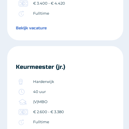
€ 3.400 - € 4.420
Fulltime
Bekijk vacature
Keurmeester (jr.)
Harderwijk
40 uur
(V)MBO
€ 2.600 - € 3.380
Fulltime