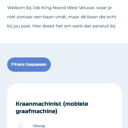
Welkom bij Job King Noord West Veluwe, waar je
niet zomaar een baan vindt, maar dé baan die echt
bij jou past. Hier draait het om werk dat aansluit bij
wie jij bent als mens. Of je nu creatief, praktisch
ingesteld, een teamspeler of juist een solo-avonturier
bent, in ons aanbod vind je vacatures die aansluiten
op jouw unieke persoonlijkheid en talenten. Neem
Filters toepassen
een kijkje en ontdek de baan die jou echt blij maakt!
Kraanmachinist (mobiele
graafmachine)
Weesp