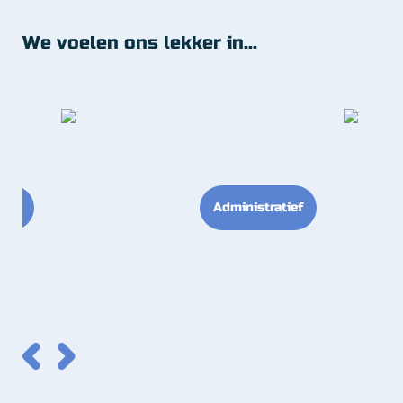
We voelen ons lekker in...
ning
Administratief