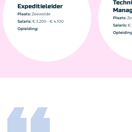
Tech
Expeditieleider
Man
Plaats:
Zeewolde
Plaats:
Salaris:
€ 3.200 - € 4.100
Salaris:
Opleiding:
Opleidi