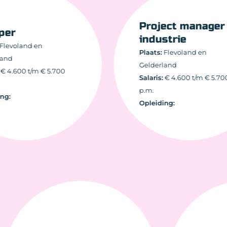
Project manager
er
industrie
evoland en
Plaats:
Flevoland en
nd
Gelderland
4.600 t/m € 5.700
Salaris:
€ 4.600 t/m € 5.700
p.m.
:
Opleiding: