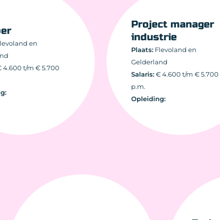
Project manager
r
industrie
oland en
Plaats:
Flevoland en
Gelderland
600 t/m € 5.700
Salaris:
€ 4.600 t/m € 5.700
p.m.
Opleiding: