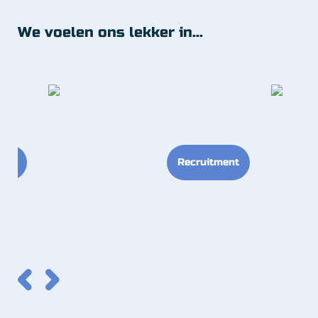
We voelen ons lekker in...
ieel
Recruitment