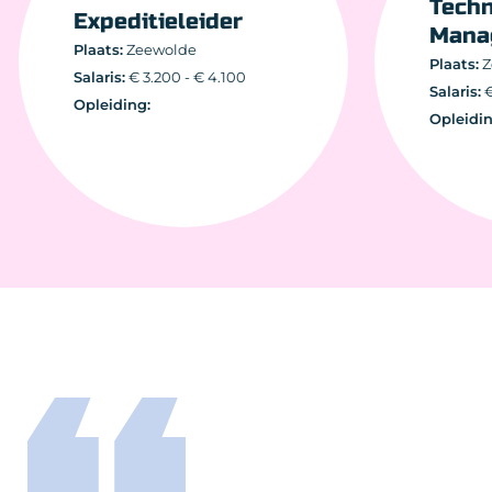
Tec
Expeditieleider
Man
Plaats:
Zeewolde
Plaats
Salaris:
€ 3.200 - € 4.100
Salari
Opleiding:
Oplei