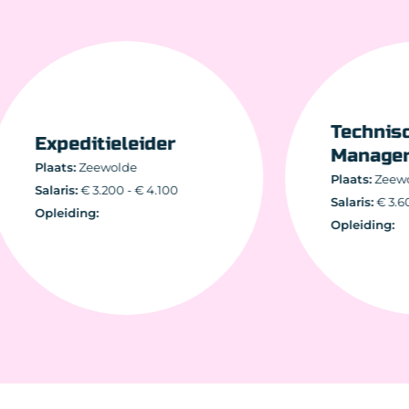
Tech
Expeditieleider
Mana
Plaats:
Zeewolde
Plaats:
Salaris:
€ 3.200 - € 4.100
Salaris:
Opleiding:
Opleidi