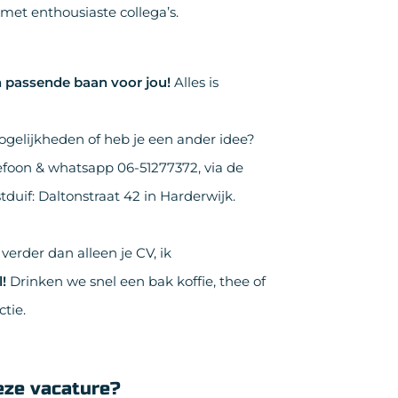
met enthousiaste collega’s.
en passende baan voor jou!
Alles is
ogelijkheden of heb je een ander idee?
efoon & whatsapp 06-51277372, via de
tduif: Daltonstraat 42 in Harderwijk.
 verder dan alleen je CV, ik
l!
Drinken we snel een bak koffie, thee of
ctie.
eze vacature?