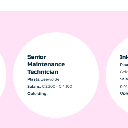
Senior
Inkop
Maintenance
Plaats:
Fl
Technician
Gelderla
Salaris:
€
Plaats:
Zeewolde
p.m.
Salaris:
€ 3.200 - € 4.100
Opleidin
Opleiding: