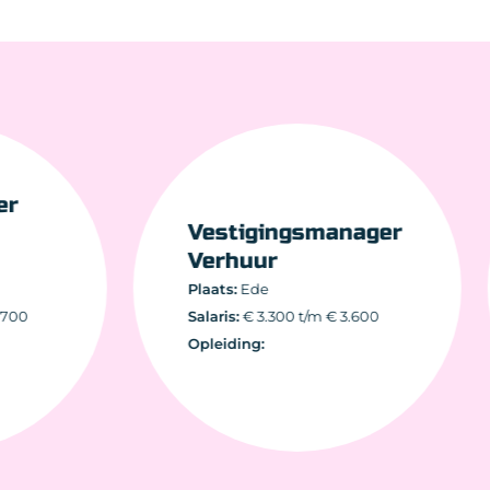
Vestigingsmanager
Verhuur
Plaats:
Ede
Salaris:
€ 3.300 t/m € 3.600
Opleiding: