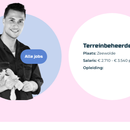
Terreinbehe
Plaats:
Zeewolde
Alle jobs
Salaris:
€ 2.710 - € 3
Opleiding: