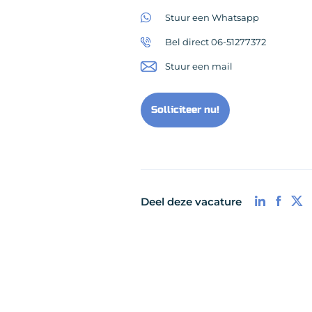
Stuur een Whatsapp
Bel direct 06-51277372
Stuur een mail
Solliciteer nu!
Deel deze vacature