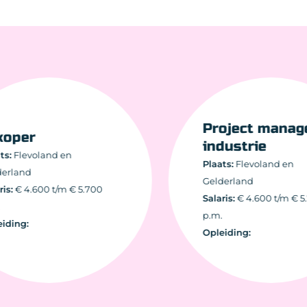
Project manager
er
industrie
evoland en
Plaats:
Flevoland en
nd
Gelderland
 4.600 t/m € 5.700
Salaris:
€ 4.600 t/m € 5.700
p.m.
g:
Opleiding: