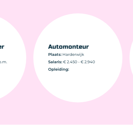
erder
Automonteur
Plaats:
Harderwijk
.540 p.m.
Salaris:
€ 2.450 - € 2.940
Opleiding: